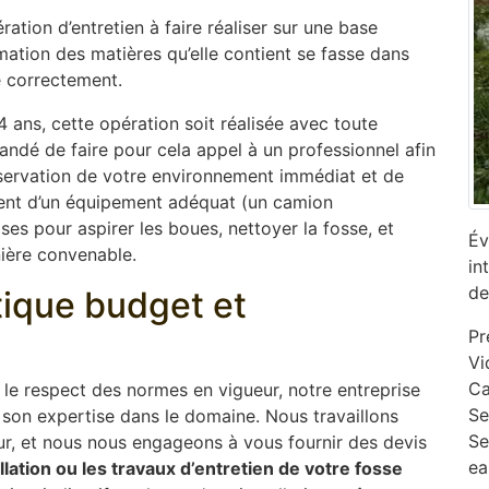
ation d’entretien à faire réaliser sur une base
mation des matières qu’elle contient se fasse dans
e correctement.
 ans, cette opération soit réalisée avec toute
mandé de faire pour cela appel à un professionnel afin
réservation de votre environnement immédiat et de
osent d’un équipement adéquat (un camion
s pour aspirer les boues, nettoyer la fosse, et
Év
nière convenable.
in
de
ptique budget et
Pr
Vi
Ca
s le respect des normes en vigueur, notre entreprise
‎S
son expertise dans le domaine. Nous travaillons
Se
ur, et nous nous engageons à vous fournir des devis
ea
allation ou les travaux d’entretien de votre fosse