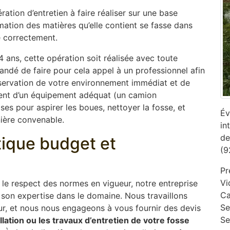
ation d’entretien à faire réaliser sur une base
mation des matières qu’elle contient se fasse dans
e correctement.
 ans, cette opération soit réalisée avec toute
mandé de faire pour cela appel à un professionnel afin
réservation de votre environnement immédiat et de
osent d’un équipement adéquat (un camion
s pour aspirer les boues, nettoyer la fosse, et
Év
nière convenable.
in
de
ptique budget et
(9
Pr
Vi
s le respect des normes en vigueur, notre entreprise
Ca
son expertise dans le domaine. Nous travaillons
‎S
ur, et nous nous engageons à vous fournir des devis
Se
allation ou les travaux d’entretien de votre fosse