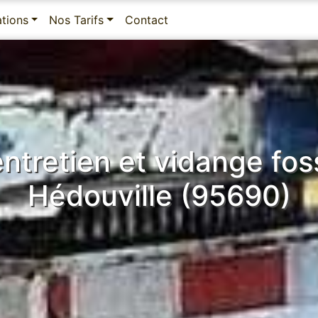
ations
Nos Tarifs
Contact
 entretien et vidange fo
Hédouville (95690)