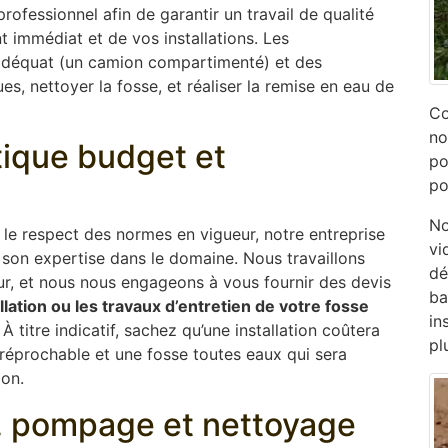
ofessionnel afin de garantir un travail de qualité
 immédiat et de vos installations. Les
adéquat (un camion compartimenté) et des
s, nettoyer la fosse, et réaliser la remise en eau de
Co
no
ptique budget et
po
po
No
s le respect des normes en vigueur, notre entreprise
vi
son expertise dans le domaine. Nous travaillons
dé
ur, et nous nous engageons à vous fournir des devis
ba
allation ou les travaux d’entretien de votre fosse
in
. À titre indicatif, sachez qu’une installation coûtera
pl
rréprochable et une fosse toutes eaux qui sera
ion.
e, pompage et nettoyage