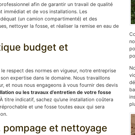
ofessionnel afin de garantir un travail de qualité
 immédiat et de vos installations. Les
adéquat (un camion compartimenté) et des
s, nettoyer la fosse, et réaliser la remise en eau de
Co
no
ptique budget et
po
po
No
s le respect des normes en vigueur, notre entreprise
vi
son expertise dans le domaine. Nous travaillons
dé
ur, et nous nous engageons à vous fournir des devis
ba
allation ou les travaux d’entretien de votre fosse
in
 À titre indicatif, sachez qu’une installation coûtera
pl
rréprochable et une fosse toutes eaux qui sera
ion.
e, pompage et nettoyage