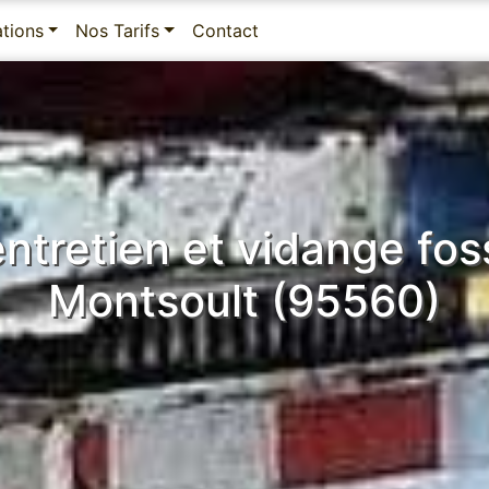
ations
Nos Tarifs
Contact
 entretien et vidange fo
Montsoult (95560)