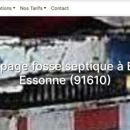
ations
Nos Tarifs
Contact
page fosse septique à B
Essonne (91610)