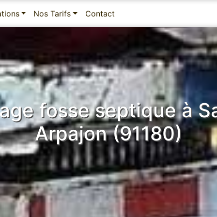
ations
Nos Tarifs
Contact
ge fosse septique à S
Arpajon (91180)