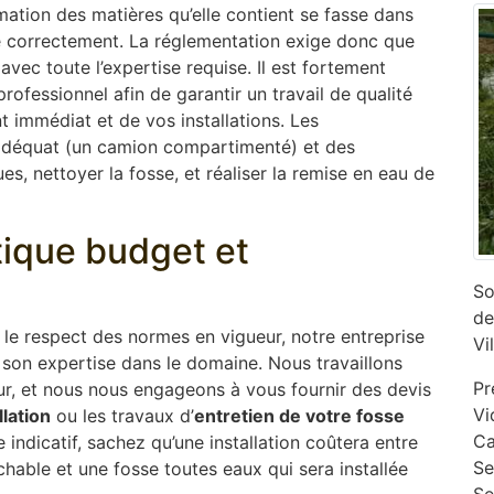
mation des matières qu’elle contient se fasse dans
ne correctement. La réglementation exige donc que
 avec toute l’expertise requise. Il est fortement
ofessionnel afin de garantir un travail de qualité
 immédiat et de vos installations. Les
adéquat (un camion compartimenté) et des
s, nettoyer la fosse, et réaliser la remise en eau de
ptique budget et
So
de
s le respect des normes en vigueur, notre entreprise
Vi
son expertise dans le domaine. Nous travaillons
Pr
ur, et nous nous engageons à vous fournir des devis
Vi
llation
ou les travaux d’
entretien de votre fosse
Ca
e indicatif, sachez qu’une installation coûtera entre
‎S
chable et une fosse toutes eaux qui sera installée
Se