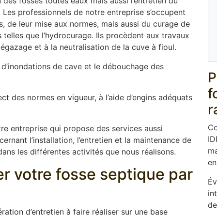
 des fosses toutes eaux mais aussi l’entretien du
. Les professionnels de notre entreprise s’occupent
ues, de leur mise aux normes, mais aussi du curage de
elles que l’hydrocurage. Ils procèdent aux travaux
gazage et à la neutralisation de la cuve à fioul.
d’inondations de cave et le débouchage des
P
f
ect des normes en vigueur, à l’aide d’engins adéquats
r
Co
re entreprise qui propose des services aussi
ID
rnant l’installation, l’entretien et la maintenance de
ma
dans les différentes activités que nous réalisons.
en
er votre fosse septique par
Év
in
de
ation d’entretien à faire réaliser sur une base