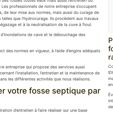
 des fosses toutes eaux mais aussi l’entretien du
. Les professionnels de notre entreprise s’occupent
ues, de leur mise aux normes, mais aussi du curage de
elles que l’hydrocurage. Ils procèdent aux travaux
gazage et à la neutralisation de la cuve à fioul.
d’inondations de cave et le débouchage des
P
f
ect des normes en vigueur, à l’aide d’engins adéquats
r
Co
re entreprise qui propose des services aussi
ID
rnant l’installation, l’entretien et la maintenance de
ma
ns les différentes activités que nous réalisons.
en
er votre fosse septique par
Év
in
de
ation d’entretien à faire réaliser sur une base