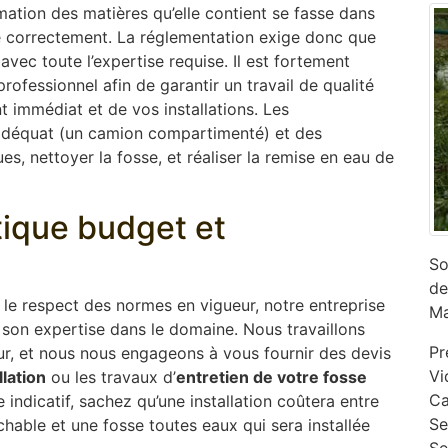
mation des matières qu’elle contient se fasse dans
ne correctement. La réglementation exige donc que
 avec toute l’expertise requise. Il est fortement
ofessionnel afin de garantir un travail de qualité
 immédiat et de vos installations. Les
adéquat (un camion compartimenté) et des
s, nettoyer la fosse, et réaliser la remise en eau de
ptique budget et
So
de
s le respect des normes en vigueur, notre entreprise
Ma
son expertise dans le domaine. Nous travaillons
Pr
ur, et nous nous engageons à vous fournir des devis
Vi
llation
ou les travaux d’
entretien de votre fosse
Ca
indicatif, sachez qu’une installation coûtera entre
‎S
chable et une fosse toutes eaux qui sera installée
Se