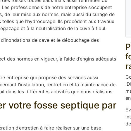
 des fosses toutes eaux mais aussi l’entretien du
. Les professionnels de notre entreprise s’occupent
ues, de leur mise aux normes, mais aussi du curage de
elles que l’hydrocurage. Ils procèdent aux travaux
gazage et à la neutralisation de la cuve à fioul.
d’inondations de cave et le débouchage des
P
f
ect des normes en vigueur, à l’aide d’engins adéquats
r
Co
re entreprise qui propose des services aussi
ID
rnant l’installation, l’entretien et la maintenance de
ma
l dans les différentes activités que nous réalisons.
en
er votre fosse septique par
Év
in
de
ation d’entretien à faire réaliser sur une base