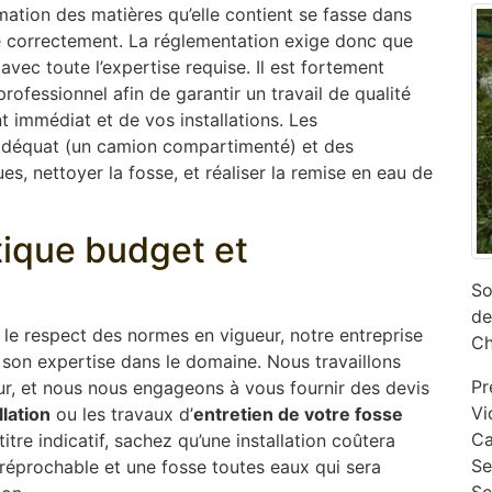
mation des matières qu’elle contient se fasse dans
ne correctement. La réglementation exige donc que
 avec toute l’expertise requise. Il est fortement
ofessionnel afin de garantir un travail de qualité
 immédiat et de vos installations. Les
adéquat (un camion compartimenté) et des
s, nettoyer la fosse, et réaliser la remise en eau de
ptique budget et
So
de
s le respect des normes en vigueur, notre entreprise
Ch
son expertise dans le domaine. Nous travaillons
Pr
ur, et nous nous engageons à vous fournir des devis
Vi
llation
ou les travaux d’
entretien de votre fosse
Ca
tre indicatif, sachez qu’une installation coûtera
‎S
rréprochable et une fosse toutes eaux qui sera
Se