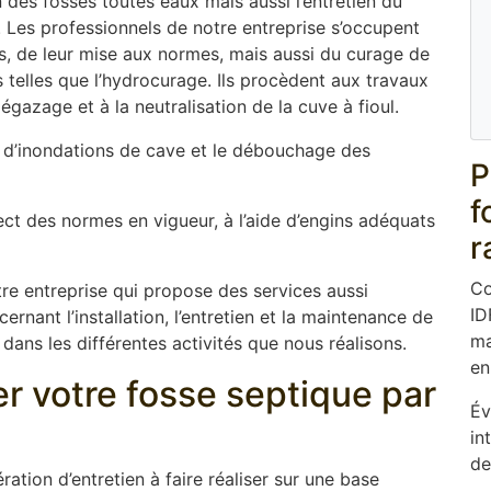
 des fosses toutes eaux mais aussi l’entretien du
. Les professionnels de notre entreprise s’occupent
ues, de leur mise aux normes, mais aussi du curage de
elles que l’hydrocurage. Ils procèdent aux travaux
gazage et à la neutralisation de la cuve à fioul.
d’inondations de cave et le débouchage des
P
f
ect des normes en vigueur, à l’aide d’engins adéquats
r
Co
re entreprise qui propose des services aussi
ID
rnant l’installation, l’entretien et la maintenance de
ma
 dans les différentes activités que nous réalisons.
en
er votre fosse septique par
Év
in
de
ation d’entretien à faire réaliser sur une base