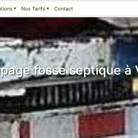
ations
Nos Tarifs
Contact
page fosse septique à V