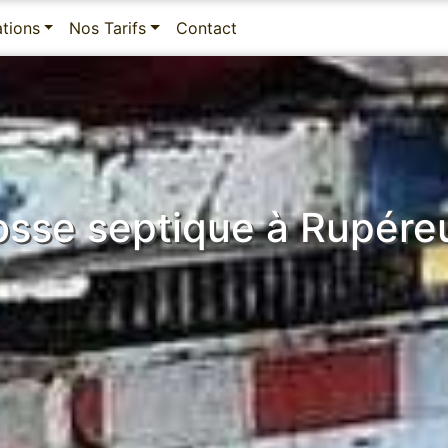
ations
Nos Tarifs
Contact
osse septique à Rupére