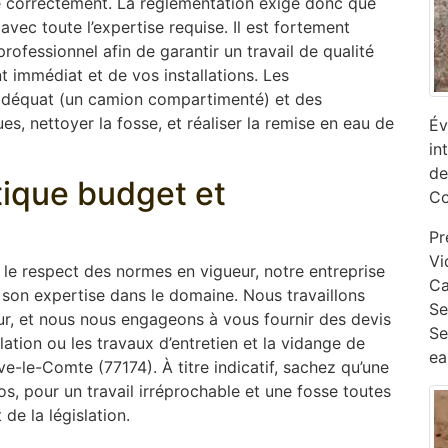
ne correctement. La réglementation exige donc que
 avec toute l’expertise requise. Il est fortement
ofessionnel afin de garantir un travail de qualité
 immédiat et de vos installations. Les
adéquat (un camion compartimenté) et des
s, nettoyer la fosse, et réaliser la remise en eau de
Év
in
de
ptique budget et
Co
Pr
Vi
s le respect des normes en vigueur, notre entreprise
Ca
son expertise dans le domaine. Nous travaillons
‎S
ur, et nous nous engageons à vous fournir des devis
Se
lation ou les travaux d’entretien et la vidange de
ea
e-le-Comte (77174). À titre indicatif, sachez qu’une
s, pour un travail irréprochable et une fosse toutes
 de la législation.